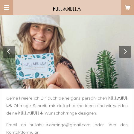
Zum
ꎧ꒤꒒꒒
ᗑ
ꎧ꒤꒒꒒
ᗑ
Hauptinhalt
springen
Gerne kreiere ich Dir auch deine ganz persönlichen
ꎧ꒤꒒꒒ᗑꎧ꒤꒒
꒒ᗑ
Ohrringe. Schreib mir einfach deine Ideen und wir werden
deine
ꎧ꒤꒒꒒
ᗑ
ꎧ꒤꒒꒒
ᗑ
Wunschohrringe designen.
Email an hullahulla.ohrringe@gmail.com oder über das
Kontaktformular