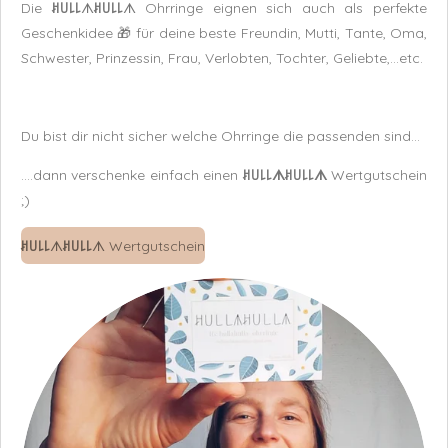
Die
ꎧ꒤꒒꒒
ᗑ
ꎧ꒤꒒꒒
ᗑ Ohrringe eignen sich auch als perfekte
Geschenkidee 🎁 für deine beste Freundin, Mutti, Tante, Oma,
Schwester, Prinzessin, Frau, Verlobten, Tochter, Geliebte,...etc.
Du bist dir nicht sicher welche Ohrringe die passenden sind...
....dann verschenke einfach einen
ꎧ꒤꒒꒒
ᗑ
ꎧ꒤꒒꒒
ᗑ
Wertgutschein
;)
ꎧ꒤꒒꒒
ᗑ
ꎧ꒤꒒꒒
ᗑ Wertgutschein