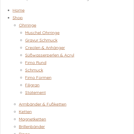
Home
Shop
Ohrringe
Muschel Ohrringe
Gravur Schmuck
Creolen & Anhänger
Süßwasserperlen & Acryl
Fimo Rund
Schmuck
Fimo Formen
Filigran
Statement
Armbänder & Fußketten
Ketten
Magnetketten
Brillenbänder