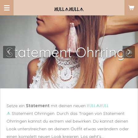
Zum
ꎧ꒤꒒꒒
ᗑ
ꎧ꒤꒒꒒
ᗑ
Hauptinhalt
springen
Statement Ohrringe
Setze ein
Statement
m
it deinen neuen
ꎧ꒤꒒꒒ᗑꎧ꒤꒒꒒
ᗑ
Statement Ohrringen.
Durch das Tragen von Statement
Ohrringen kannst du extrem viel bewirken. Du kannst deinen
Look unterstreichen an deinem Outfit etwas verändern
oder
einen komplett neuen Look kreieren. Los geht's...