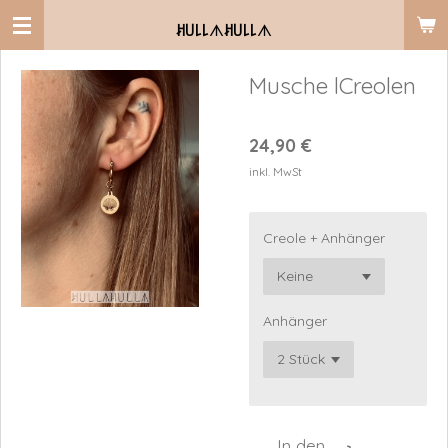
Zum
ꎧ꒤꒒꒒
ᗑ
ꎧ꒤꒒꒒
ᗑ
Hauptinhalt
springen
Musche lCreolen
24,90 €
inkl. MwSt
Creole + Anhänger
Anhänger
In den