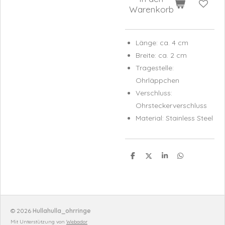
Warenkorb
Länge: ca. 4 cm
Breite: ca. 2 cm
Tragestelle:
Ohrläppchen
Verschluss:
Ohrsteckerverschluss
Material: Stainless Steel
T
T
T
T
e
e
e
e
i
i
i
i
l
l
l
l
e
e
e
e
n
n
n
n
© 2026
Hullahulla_ohrringe
Mit Unterstützung von
Webador