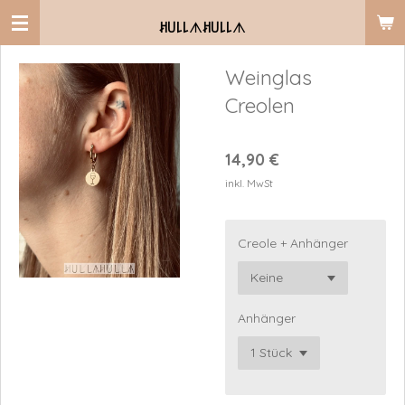
Zum
ꎧ꒤꒒꒒
ᗑ
ꎧ꒤꒒꒒
ᗑ
Hauptinhalt
springen
Weinglas
Creolen
14,90 €
inkl. MwSt
Creole + Anhänger
Anhänger