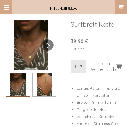
Zum
ꎧ꒤꒒꒒
ᗑ
ꎧ꒤꒒꒒
ᗑ
Hauptinhalt
springen
Surfbrett Kette
39,90 €
inkl. MwSt
In den
Warenkorb
Länge: 45 cm, + extra 5
cm zum verstellen
Breite: 17mm x 12mm
Tragestelle: Hals
Verschluss: Karabiner
Material: Stainless Steel