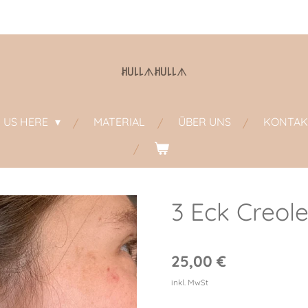
ꎧ꒤꒒꒒
ᗑ
ꎧ꒤꒒꒒
ᗑ
D US HERE
MATERIAL
ÜBER UNS
KONTAK
3 Eck Creole
25,00 €
inkl. MwSt