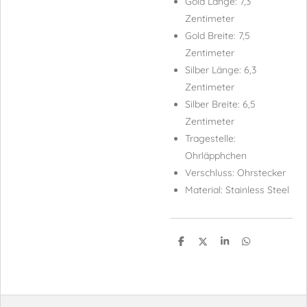
Gold Länge: 7,3
Zentimeter
Gold Breite: 7,5
Zentimeter
Silber Länge: 6,3
Zentimeter
Silber Breite: 6,5
Zentimeter
Tragestelle:
Ohrläpphchen
Verschluss: Ohrstecker
Material: Stainless Steel
T
T
T
T
e
e
e
e
i
i
i
i
l
l
l
l
e
e
e
e
n
n
n
n