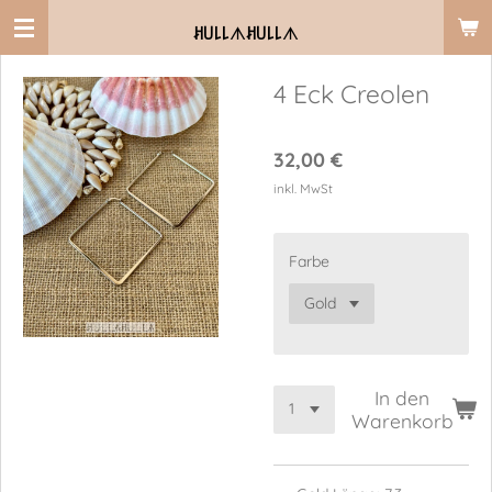
Zum
ꎧ꒤꒒꒒
ᗑ
ꎧ꒤꒒꒒
ᗑ
Hauptinhalt
springen
4 Eck Creolen
32,00 €
inkl. MwSt
Farbe
In den
Warenkorb