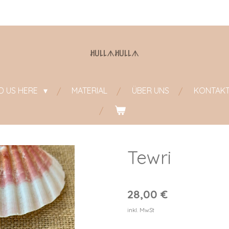
ꎧ꒤꒒꒒
ᗑ
ꎧ꒤꒒꒒
ᗑ
ND US HERE
MATERIAL
ÜBER UNS
KONTAK
Tewri
28,00 €
inkl. MwSt