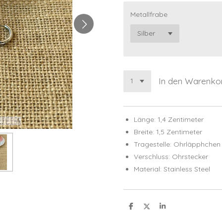
Metallfrabe
In den Warenko
Länge: 1,4 Zentimeter
Breite: 1,5 Zentimeter
Tragestelle: Ohrläpphchen
Verschluss: Ohrstecker
Material: Stainless Steel
T
T
T
e
e
e