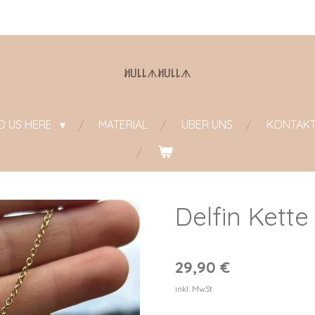
ꎧ꒤꒒꒒
ᗑ
ꎧ꒤꒒꒒
ᗑ
ND US HERE
MATERIAL
ÜBER UNS
KONTAK
Delfin Kette
29,90 €
inkl. MwSt