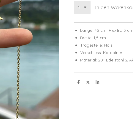
In den Warenko
Länge: 45 cm, + extra 5 cm
Breite: 1,5 cm
Tragestelle: Hals
Verschluss: Karabiner
Material: 201 Edelstahl & 
T
T
T
e
e
e
i
i
i
l
l
l
e
e
e
n
n
n