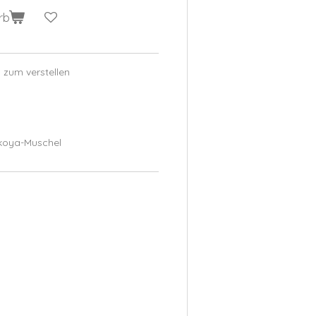
rb
 zum verstellen
Akoya-Muschel