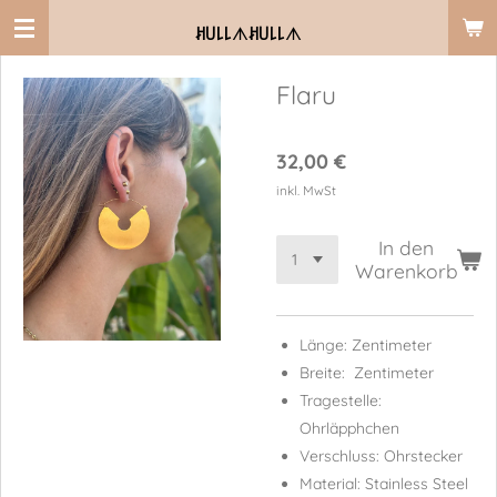
Zum
ꎧ꒤꒒꒒
ᗑ
ꎧ꒤꒒꒒
ᗑ
Hauptinhalt
springen
Flaru
32,00 €
inkl. MwSt
In den
Warenkorb
Länge: Zentimeter
Breite: Zentimeter
Tragestelle:
Ohrläpphchen
Verschluss: Ohrstecker
Material: Stainless Steel