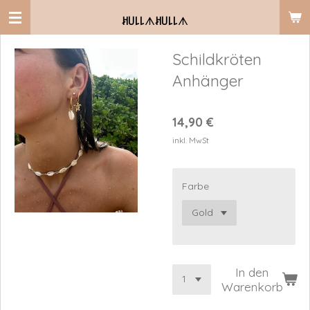
Zum
ꎧ꒤꒒꒒
ᗑ
ꎧ꒤꒒꒒
ᗑ
Hauptinhalt
springen
Schildkröten
Anhänger
14,90 €
inkl. MwSt
Farbe
In den
Warenkorb