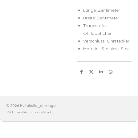
Länge: Zentimeter
Breite: Zentimeter
Tragestelle:
Ohrläpphchen
Verschluss: Ohrstecker
Material: Stainless Steel
T
T
T
T
e
e
e
e
i
i
i
i
l
l
l
l
e
e
e
e
n
n
n
n
© 2026
Hullahulla_ohrringe
Mit Unterstützung von
Webador