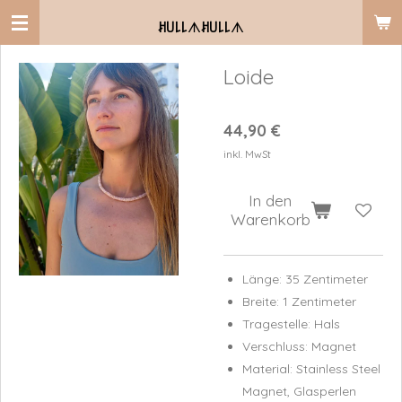
Zum
ꎧ꒤꒒꒒
ᗑ
ꎧ꒤꒒꒒
ᗑ
Hauptinhalt
springen
Loide
44,90 €
inkl. MwSt
In den
Warenkorb
Länge: 35 Zentimeter
Breite: 1 Zentimeter
Tragestelle: Hals
Verschluss: Magnet
Material: Stainless Steel
Magnet, Glasperlen