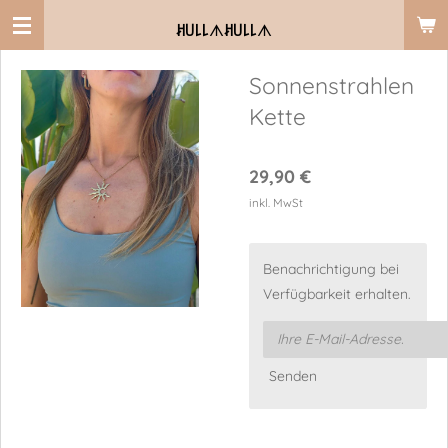
Zum
ꎧ꒤꒒꒒
ᗑ
ꎧ꒤꒒꒒
ᗑ
Hauptinhalt
springen
Sonnenstrahlen
Kette
29,90 €
inkl. MwSt
Benachrichtigung bei
Verfügbarkeit erhalten.
Senden