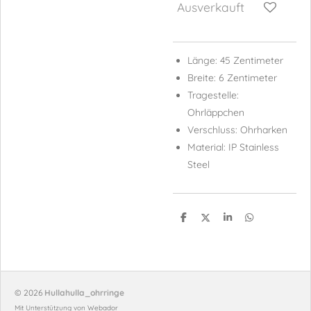
Ausverkauft
Länge: 45 Zentimeter
Breite: 6 Zentimeter
Tragestelle:
Ohrläppchen
Verschluss: Ohrharken
Material: IP Stainless
Steel
T
T
T
T
e
e
e
e
i
i
i
i
l
l
l
l
e
e
e
e
n
n
n
n
© 2026
Hullahulla_ohrringe
Mit Unterstützung von
Webador