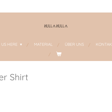
ꎧ꒤꒒꒒
ᗑ
ꎧ꒤꒒꒒
ᗑ
D US HERE
MATERIAL
ÜBER UNS
KONTAK
r Shirt