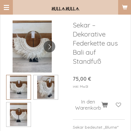
Zum
ꎧ꒤꒒꒒
ᗑ
ꎧ꒤꒒꒒
ᗑ
Hauptinhalt
springen
Sekar –
Dekorative
Federkette aus
Bali auf
Standfuß
75,00 €
inkl. MwSt
In den
Warenkorb
Sekar
bedeutet „Blume“