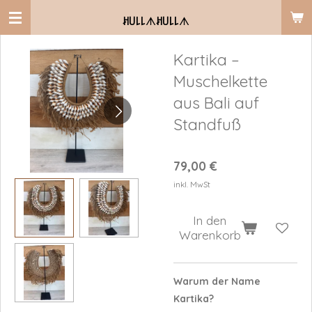
Zum
ꎧ꒤꒒꒒
ᗑ
ꎧ꒤꒒꒒
ᗑ
Hauptinhalt
springen
Kartika –
Muschelkette
aus Bali auf
Standfuß
79,00 €
inkl. MwSt
In den
Warenkorb
Warum der Name
Kartika?