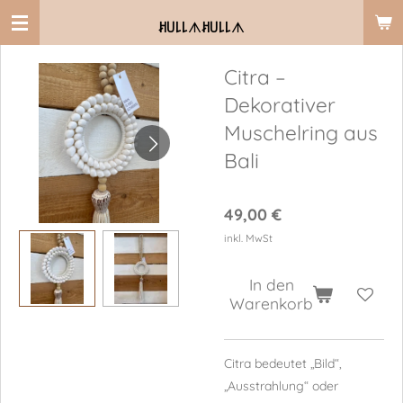
Zum
ꎧ꒤꒒꒒
ᗑ
ꎧ꒤꒒꒒
ᗑ
Hauptinhalt
springen
Citra –
Dekorativer
Muschelring aus
Bali
49,00 €
inkl. MwSt
In den
Warenkorb
Citra bedeutet „Bild“,
„Ausstrahlung“ oder