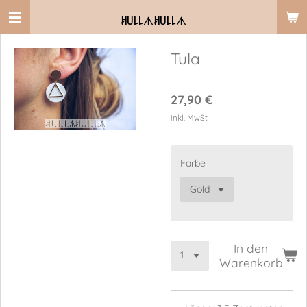
Zum
ꎧ꒤꒒꒒
ᗑ
ꎧ꒤꒒꒒
ᗑ
Hauptinhalt
springen
Tula
27,90 €
inkl. MwSt
Farbe
In den
Warenkorb