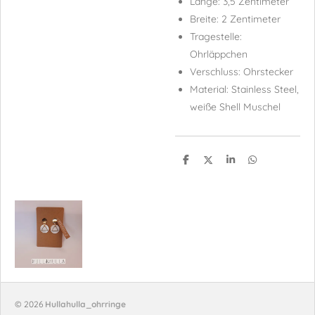
Länge: 3,5 Zentimeter
Breite: 2 Zentimeter
Tragestelle:
Ohrläppchen
Verschluss: Ohrstecker
Material: Stainless Steel,
weiße Shell Muschel
T
T
T
T
e
e
e
e
i
i
i
i
l
l
l
l
e
e
e
e
n
n
n
n
© 2026
Hullahulla_ohrringe