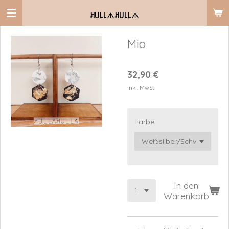
Zum
ꎧ꒤꒒꒒
ᗑ
ꎧ꒤꒒꒒
ᗑ
Hauptinhalt
springen
Mio
32,90 €
inkl. MwSt
Farbe
In den
Warenkorb