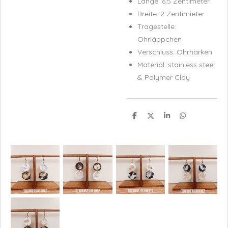
Länge: 6,5 Zentimeter
Breite: 2 Zentimieter
Tragestelle:
Ohrläppchen
Verschluss: Ohrharken
Material:
stainless steel
& Polymer Clay
T
T
T
T
e
e
e
e
i
i
i
i
l
l
l
l
e
e
e
e
n
n
n
n