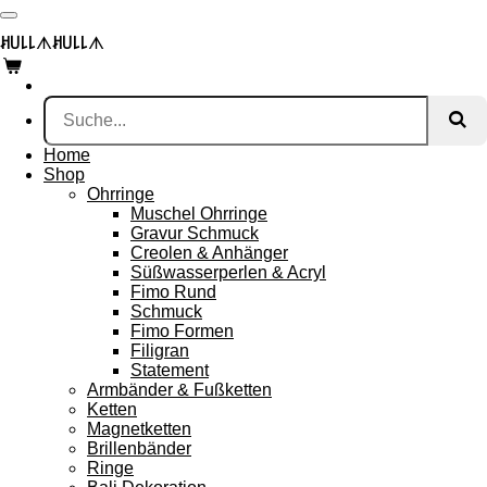
Zum
Hauptinhalt
ꎧ꒤꒒꒒
ᗑ
ꎧ꒤꒒꒒
ᗑ
springen
Home
Shop
Ohrringe
Muschel Ohrringe
Gravur Schmuck
Creolen & Anhänger
Süßwasserperlen & Acryl
Fimo Rund
Schmuck
Fimo Formen
Filigran
Statement
Armbänder & Fußketten
Ketten
Magnetketten
Brillenbänder
Ringe