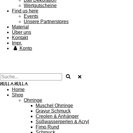
Bali Dekoration
Wertgutscheine
Find us here
Events
Unsere Partnerstores
Material
Über uns
Kontakt
Impr.
Konto
ꎧ꒤꒒꒒
ᗑ
ꎧ꒤꒒꒒
ᗑ
Home
Shop
Ohrringe
Muschel Ohrringe
Gravur Schmuck
Creolen & Anhänger
Süßwasserperlen & Acryl
Fimo Rund
Schmuck