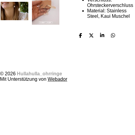
Ohrsteckerverschluss
Material: Stainless
Steel, Kaui Muschel
T
T
T
T
e
e
e
e
i
i
i
i
l
l
l
l
e
e
e
e
n
n
n
n
© 2026
Hullahulla_ohrringe
Mit Unterstützung von
Webador