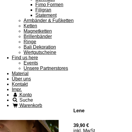
Fimo Formen
Filigran
Statement
Armbänder & Fußketten
Ketten
Magnetketten
Brillenbänder
Ringe
Bali Dekoration
Wertgutscheine
Find us here
Events
Unsere Partnerstores
Material
Über uns
Kontakt
Impr.
Konto
Suche
Warenkorb
Lene
39,90 €
inkl. MwSt