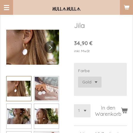
Zum
ꎧ꒤꒒꒒
ᗑ
ꎧ꒤꒒꒒
ᗑ
Hauptinhalt
springen
Jila
34,90 €
inkl. MwSt
Farbe
In den
Warenkorb