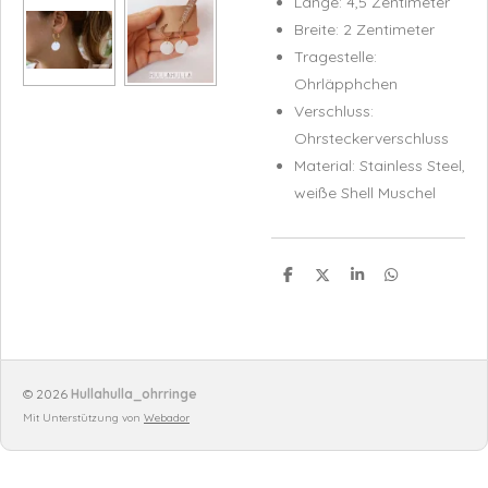
Länge: 4,5 Zentimeter
Breite: 2 Zentimeter
Tragestelle:
Ohrläpphchen
Verschluss:
Ohrsteckerverschluss
Material: Stainless Steel,
weiße Shell Muschel
T
T
T
T
e
e
e
e
i
i
i
i
l
l
l
l
e
e
e
e
n
n
n
n
© 2026
Hullahulla_ohrringe
Mit Unterstützung von
Webador