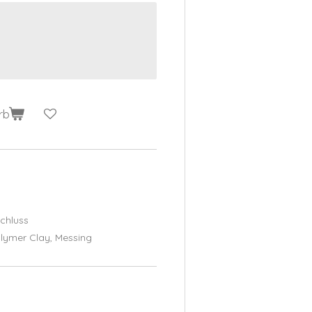
rb
chluss
lymer Clay, Messing