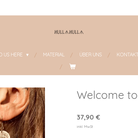
ꎧ꒤꒒꒒
ᗑ
ꎧ꒤꒒꒒
ᗑ
ND US HERE
MATERIAL
ÜBER UNS
KONTAK
Welcome to
37,90 €
inkl. MwSt