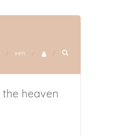
T
IMPR.
 the heaven