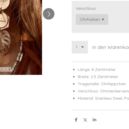
Verschluss
In den Warenko
Länge: 8 Zentimeter
Breite: 2,5 Zentimeter
Tragestelle: Ohrläppchen
Verschluss: Ohrsteckervers
Material: Stainless Steel,
Po
T
T
T
e
e
e