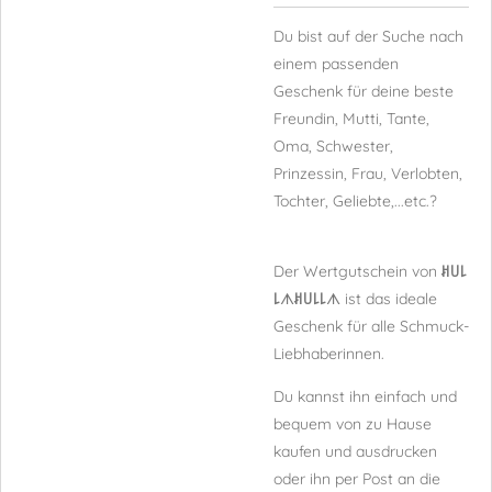
Du bist auf der Suche nach
einem passenden
Geschenk für deine beste
Freundin, Mutti, Tante,
Oma, Schwester,
Prinzessin, Frau, Verlobten,
Tochter, Geliebte,...etc.?
Der Wertgutschein von
ꎧ꒤꒒
꒒
ᗑ
ꎧ꒤꒒꒒
ᗑ
ist das
ideale
Geschenk für alle Schmuck-
Liebhaberinnen.
Du kannst ihn einfach und
bequem von zu Hause
kaufen und ausdrucken
oder ihn per Post an die