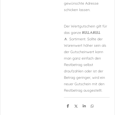
gewünschte Adresse
schicken lassen.
Der Wertgutschein gilt für
das ganze
ꎧ꒤꒒꒒
ᗑ
ꎧ꒤꒒꒒
ᗑ
Sortiment. Sollte der
Warenwert höher sein als
der Gutscheinwert kann
man ganz einfach den
Restbetrag selbst
draufzahlen oder ist der
Betrag geringer, wird ein
neuer Gutschein mit den
Restbetrag ausgestellt.
T
T
T
T
e
e
e
e
i
i
i
i