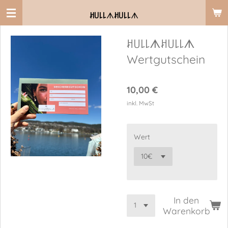
Zum
ꎧ꒤꒒꒒
ᗑ
ꎧ꒤꒒꒒
ᗑ
Hauptinhalt
springen
ꎧ꒤꒒꒒ᗑꎧ꒤꒒꒒ᗑ
Wertgutschein
10,00 €
inkl. MwSt
Wert
In den
Warenkorb