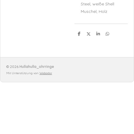
Steel,
weiße Shell
Muschel, Holz
T
T
T
T
e
e
e
e
i
i
i
i
l
l
l
l
e
e
e
e
n
n
n
n
© 2026
Hullahulla_ohrringe
Mit Unterstützung von
Webador