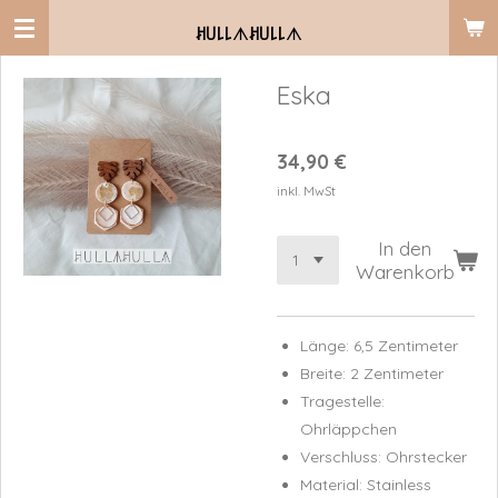
Zum
ꎧ꒤꒒꒒
ᗑ
ꎧ꒤꒒꒒
ᗑ
Hauptinhalt
springen
Eska
34,90 €
inkl. MwSt
In den
Warenkorb
Länge: 6,5 Zentimeter
Breite: 2 Zentimeter
Tragestelle:
Ohrläppchen
Verschluss: Ohrstecker
Material: Stainless