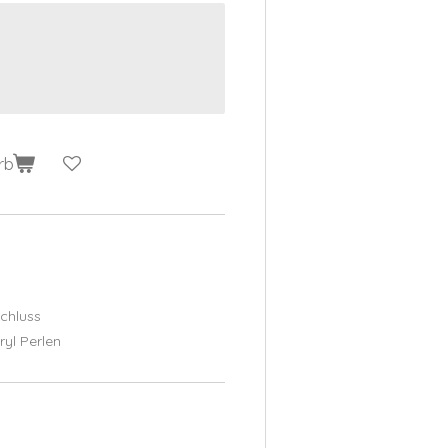
rb
chluss
ryl Perlen