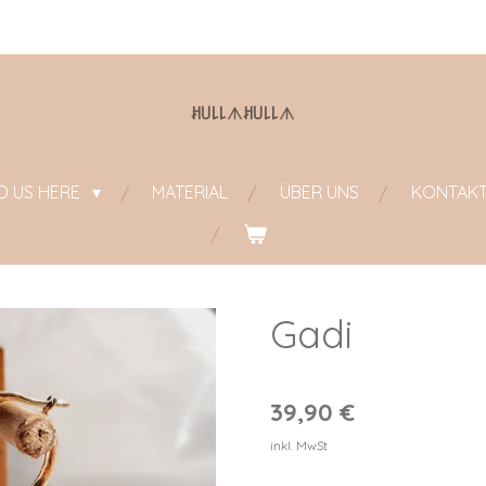
ꎧ꒤꒒꒒
ᗑ
ꎧ꒤꒒꒒
ᗑ
ND US HERE
MATERIAL
ÜBER UNS
KONTAK
Gadi
39,90 €
inkl. MwSt