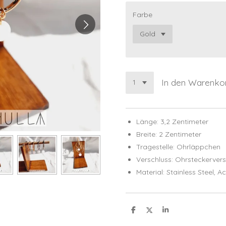
Farbe
In den Warenko
Länge: 3,2 Zentimeter
Breite: 2 Zentimeter
Tragestelle: Ohrläppchen
Verschluss: Ohrsteckervers
Material: Stainless Steel,
Ac
T
T
T
e
e
e