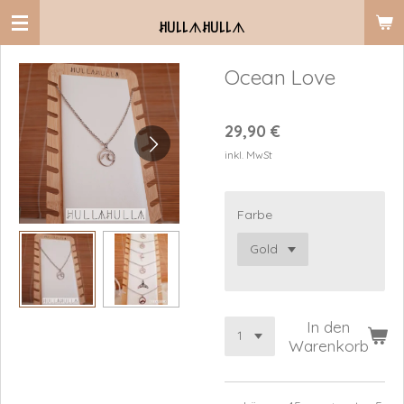
Zum
ꎧ꒤꒒꒒
ᗑ
ꎧ꒤꒒꒒
ᗑ
Hauptinhalt
springen
Ocean Love
29,90 €
inkl. MwSt
Farbe
In den
Warenkorb