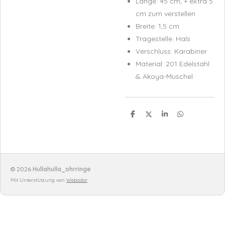
Länge: 45 cm, + extra 5
cm zum verstellen
Breite: 1,5 cm
Tragestelle: Hals
Verschluss: Karabiner
Material: 201 Edelstahl
& Akoya-Muschel
T
T
T
T
e
e
e
e
i
i
i
i
l
l
l
l
e
e
e
e
n
n
n
n
© 2026
Hullahulla_ohrringe
Mit Unterstützung von
Webador