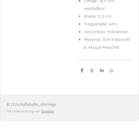
Länge: 18,5 cm
verstellbar
Breite: 0,2 cm
Tragestelle: Arm
Verschluss: Karabiner
Material: 304 Edelstahl
& Akoya-Muschel
T
T
T
T
e
e
e
e
i
i
i
i
l
l
l
l
e
e
e
e
n
n
n
n
© 2026
Hullahulla_ohrringe
Mit Unterstützung von
Webador