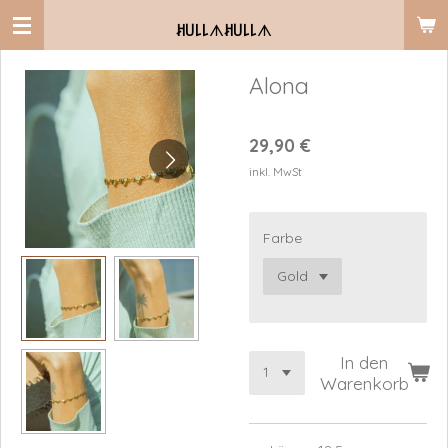
Zum
ꎧ꒤꒒꒒
ᗑ
ꎧ꒤꒒꒒
ᗑ
Hauptinhalt
springen
Alona
29,90 €
inkl. MwSt
Farbe
In den
Warenkorb