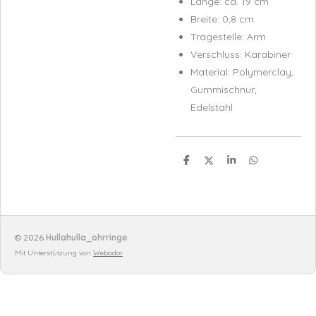
Länge: ca. 19 cm
Breite: 0,8 cm
Tragestelle: Arm
Verschluss: Karabiner
Material: Polymerclay,
Gummischnur,
Edelstahl
T
T
T
T
e
e
e
e
i
i
i
i
l
l
l
l
e
e
e
e
n
n
n
n
© 2026
Hullahulla_ohrringe
Mit Unterstützung von
Webador