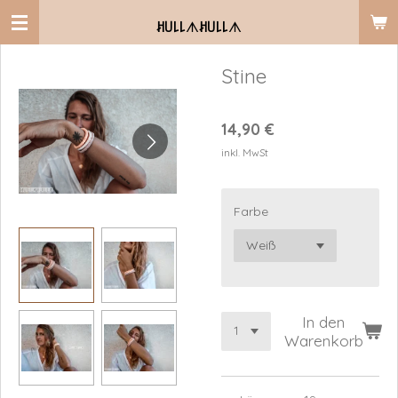
Zum
ꎧ꒤꒒꒒
ᗑ
ꎧ꒤꒒꒒
ᗑ
Hauptinhalt
springen
Stine
14,90 €
inkl. MwSt
Farbe
In den
Warenkorb