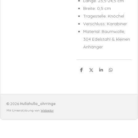
Länge: 23,5-24,5 cm
Breite: 0,5 cm
Tragestelle: Knöchel
Verschluss: Karabiner
Material: Baumwolle,
304 Edelstahl & kleinen
Anhänger
T
T
T
T
e
e
e
e
i
i
i
i
l
l
l
l
e
e
e
e
n
n
n
n
© 2026
Hullahulla_ohrringe
Mit Unterstützung von
Webador