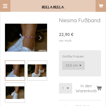
Zum
ꎧ꒤꒒꒒
ᗑ
ꎧ꒤꒒꒒
ᗑ
Hauptinhalt
springen
Niesina Fußband
22,90 €
inkl. MwSt
Größe Frauen
In den
Warenkorb