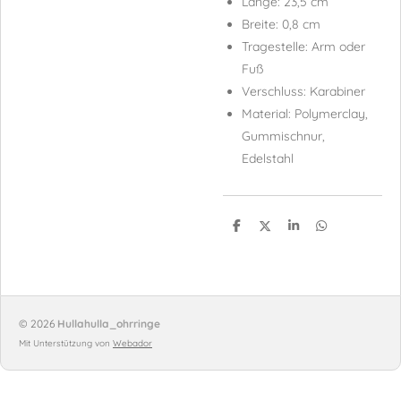
Länge: 23,5 cm
Breite: 0,8 cm
Tragestelle: Arm oder
Fuß
Verschluss: Karabiner
Material: Polymerclay,
Gummischnur,
Edelstahl
T
T
T
T
e
e
e
e
i
i
i
i
l
l
l
l
e
e
e
e
n
n
n
n
© 2026
Hullahulla_ohrringe
Mit Unterstützung von
Webador