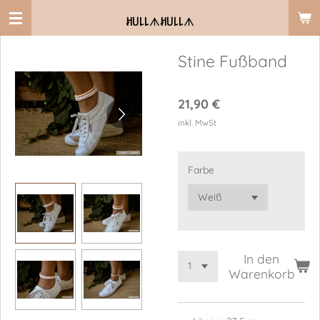
Zum
ꎧ꒤꒒꒒
ᗑ
ꎧ꒤꒒꒒
ᗑ
Hauptinhalt
springen
Stine Fußband
21,90 €
inkl. MwSt
Farbe
In den
Warenkorb