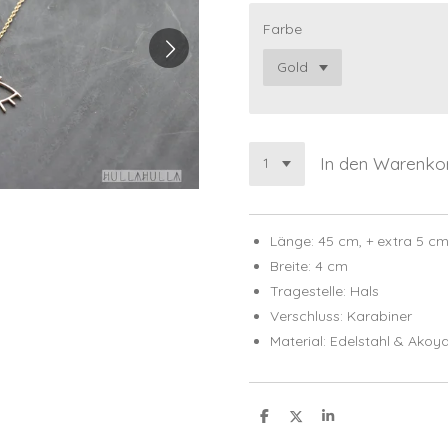
Farbe
In den Warenko
Länge: 45 cm, + extra 5 cm
Breite: 4 cm
Tragestelle: Hals
Verschluss: Karabiner
Material: Edelstahl & Akoy
T
T
T
e
e
e