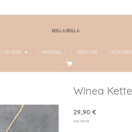
ꎧ꒤꒒꒒
ᗑ
ꎧ꒤꒒꒒
ᗑ
ND US HERE
MATERIAL
ÜBER UNS
KONTAK
Winea Kett
29,90 €
inkl. MwSt