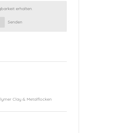
barkeit erhalten.
Senden
lymer Clay & Metalflocken