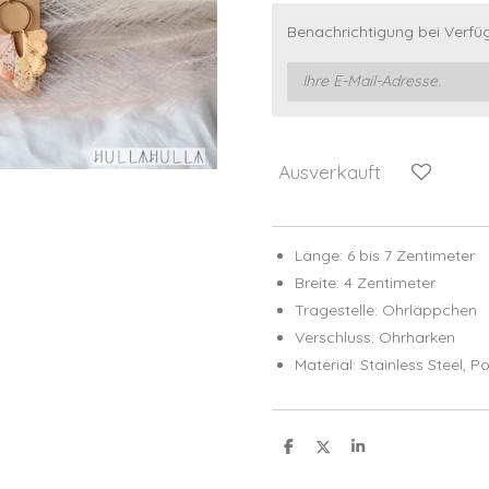
Benachrichtigung bei Verfüg
Ausverkauft
Länge: 6 bis 7 Zentimeter
Breite: 4 Zentimeter
Tragestelle: Ohrläppchen
Verschluss: Ohrharken
Material: Stainless Steel,
Po
T
T
T
e
e
e
i
i
i