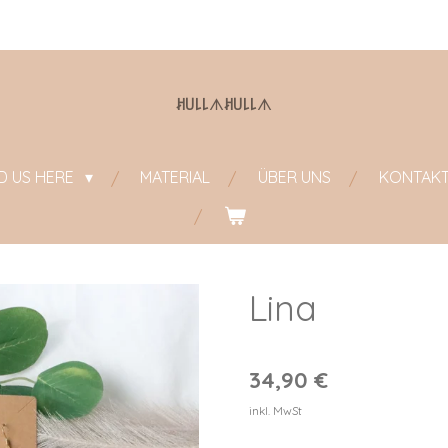
ꎧ꒤꒒꒒
ᗑ
ꎧ꒤꒒꒒
ᗑ
ND US HERE
MATERIAL
ÜBER UNS
KONTAK
Lina
34,90 €
inkl. MwSt