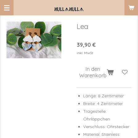
Zum
ꎧ꒤꒒꒒
ᗑ
ꎧ꒤꒒꒒
ᗑ
Hauptinhalt
springen
Lea
39,90 €
inkl. MwSt
In den
Warenkorb
Länge: 8 Zentimeter
Breite: 4 Zentimeter
Tragestelle:
Ohrläppchen
Verschluss: Ohrstecker
Material: Stainless