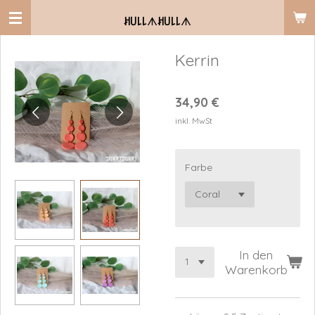
Zum
ꎧ꒤꒒꒒
ᗑ
ꎧ꒤꒒꒒
ᗑ
Hauptinhalt
springen
Kerrin
34,90 €
inkl. MwSt
Farbe
In den
Warenkorb