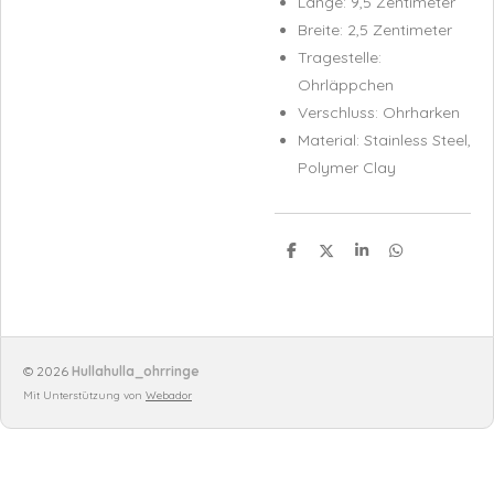
Länge: 9,5 Zentimeter
Breite: 2,5 Zentimeter
Tragestelle:
Ohrläppchen
Verschluss: Ohrharken
Material: Stainless Steel,
Polymer Clay
T
T
T
T
e
e
e
e
i
i
i
i
l
l
l
l
e
e
e
e
n
n
n
n
© 2026
Hullahulla_ohrringe
Mit Unterstützung von
Webador