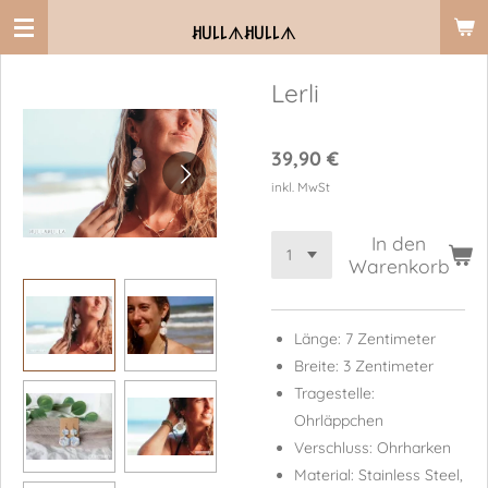
Zum
ꎧ꒤꒒꒒
ᗑ
ꎧ꒤꒒꒒
ᗑ
Hauptinhalt
springen
Lerli
39,90 €
inkl. MwSt
In den
Warenkorb
Länge: 7 Zentimeter
Breite: 3 Zentimeter
Tragestelle:
Ohrläppchen
Verschluss: Ohrharken
Material: Stainless Steel,