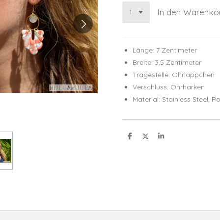
In den Warenko
Länge: 7 Zentimeter
Breite: 3,5 Zentimeter
Tragestelle: Ohrläppchen
Verschluss: Ohrharken
Material: Stainless Steel,
Po
T
T
T
e
e
e
i
i
i
l
l
l
e
e
e
n
n
n