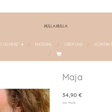
ꎧ꒤꒒꒒
ᗑ
ꎧ꒤꒒꒒
ᗑ
ND US HERE
MATERIAL
ÜBER UNS
KONTAK
Maja
34,90 €
inkl. MwSt