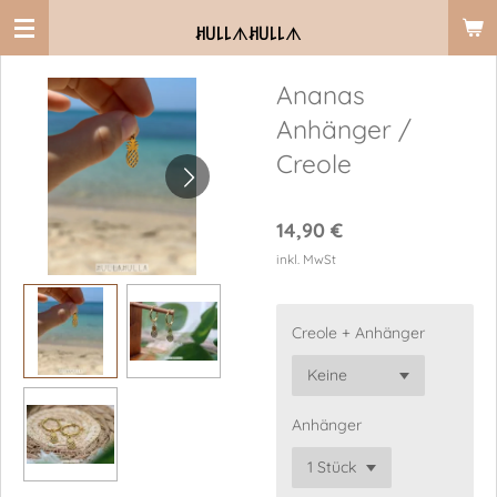
Zum
ꎧ꒤꒒꒒
ᗑ
ꎧ꒤꒒꒒
ᗑ
Hauptinhalt
springen
Ananas
Anhänger /
Creole
14,90 €
inkl. MwSt
Creole + Anhänger
Anhänger