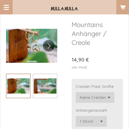
Zum
ꎧ꒤꒒꒒
ᗑ
ꎧ꒤꒒꒒
ᗑ
Hauptinhalt
springen
Mountains
Anhänger /
Creole
14,90 €
inkl. MwSt
Creolen Paar Größe
Anhängeranzahl