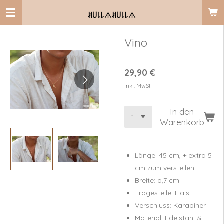
Zum
ꎧ꒤꒒꒒
ᗑ
ꎧ꒤꒒꒒
ᗑ
Hauptinhalt
springen
Vino
29,90 €
inkl. MwSt
In den
Warenkorb
Länge: 45 cm, + extra 5
cm zum verstellen
Breite: o,7 cm
Tragestelle: Hals
Verschluss: Karabiner
Material: Edelstahl &