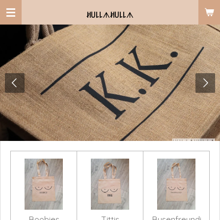
Zum
ꎧ꒤꒒꒒
ᗑ
ꎧ꒤꒒꒒
ᗑ
Hauptinhalt
springen
Boobies
Tittis
Busenfreundi