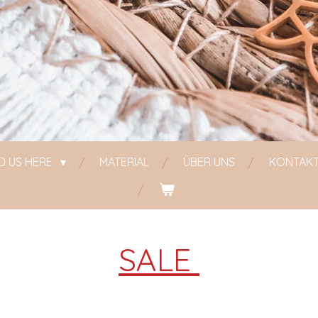
ND US HERE
MATERIAL
ÜBER UNS
KONTAK
SALE