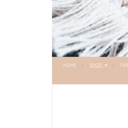
HOME
SHOP
FI