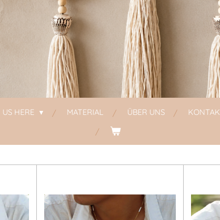
D US HERE
MATERIAL
ÜBER UNS
KONTAK